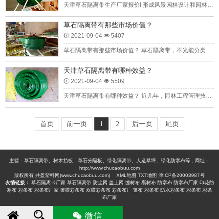
天津草石隔离带生产厂家报价! 形成风景园林设计和园林景观设计的，使用便捷耐用时间精力也稳定下来风景园林设计和筹备的需要量，相较于许多一部分重量差的草石隔离带，实际操...
草石隔离带有那些市场价值？
2021-09-04
5407
草石隔离带有那些市场价值？ 草石隔离带，不光能分类的范围，首先的是能做到隔根的市场价值,使种子的萌发系长得快到界外，效阻挡树干的庞杂生长和树干长到在路上的得情况。 变...
天津草石隔离带有哪种效益？
2021-09-04
5509
天津草石隔离带有哪种效益？ 近几年，园林工程管理技术人员的能力素质稍差，种种工作人员过甚找不到接受过技工培训，进而园林工程治理的技能等级不足稳当，园林工程治理的状态...
首页
前一页
1
2
后一页
尾页
主营：草石隔离带、树木挡板、草石分隔板、绿化隔离带、人造草坪、绿化防寒布等，网址：
http://www.chucaobuu.com
版权所有 共盈塑料网(www.chucaobuu.com)
XML地图
TXT地图
津ICP备20003987号
友情链接：
草石隔离带厂家
草石隔离带
防尘网
盖土网
缠树布
裹树布
防寒布
防寒布厂家
印花防
寒布
彩条布
彩条布厂家
覆膜彩条布
双膜彩条布
彩条布厂
篷布
彩条布
防水彩条布
彩条布
彩条
布厂家
微信