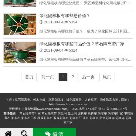
绿化隔根板有哪些总效用？ 聚乙烯塑料绿化隔根板以PE为主料，基本操作年限有年上面几个，仍然提升园林规划设计和持续发展的需。 绿化隔根板一件的宽度可能是100米为一件，操作使...
绿化隔根板有哪些总价值？
2021-09-04
5394
绿化隔根板有哪些总价值？，成为了绿化园林设计和园艺景观的，实际操作昨天中午也紧跟绿化园林设计和筹划的各种需求，关于-点效率差的绿化隔根板，操作简单两年就存在老化试验...
绿化隔根板有哪些商品价值？草石隔离带厂家批发
2021-09-04
5324
绿化隔根板有哪些商品价值？草石隔离带厂家批发 绿化隔根板产品成为庭院景观设计和园林规划设计的，操作步聚前天下午也有所提高庭院景观设计和经营的实际需求，关于那些性能差...
首页
前一页
1
2
后一页
尾页
主营：草石隔离带、树木挡板、草石分隔板、绿化隔离带、人造草坪、绿化防寒布等，网址：
http://www.chucaobuu.com
版权所有 共盈塑料网(www.chucaobuu.com)
XML地图
TXT地图
津ICP备20003987号
友情链接：
草石隔离带厂家
草石隔离带
防尘网
盖土网
缠树布
裹树布
防寒布
防寒布厂家
印花防
寒布
彩条布
彩条布厂家
覆膜彩条布
双膜彩条布
彩条布厂
篷布
彩条布
防水彩条布
彩条布
彩条
布厂家
微信