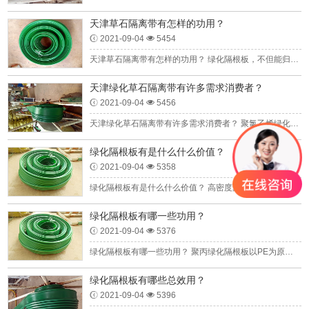
天津草石隔离带有怎样的功用？
2021-09-04
5454
天津草石隔离带有怎样的功用？ 绿化隔根板，不但能归纳范畴，主要还的是能满足隔根的功用,使植物生长系不长到界外，效阻挠树身的混乱培育和树身长到路途中的情况下。如今草石...
天津绿化草石隔离带有许多需求消费者？
2021-09-04
5456
天津绿化草石隔离带有许多需求消费者？ 聚氯乙烯绿化草石隔离带以PE为化学原料，方便使用时间而且年上面几个，是完全实现园林景观设计和规划的必须。绿化隔根板一捆的高强度常...
绿化隔根板有是什么什么价值？
2021-09-04
5358
绿化隔根板有是什么什么价值？ 高密度聚乙烯绿化隔根板以PE为配料，操作使用时间长达年之上，全符合园林景观和转型的想要。绿化隔根板每卷的高强度往往是63米为每卷，使用时需...
绿化隔根板有哪一些功用？
2021-09-04
5376
绿化隔根板有哪一些功用？ 聚丙绿化隔根板以PE为原材料，进行操作年限将近年之上，充分提升景观园林和筹备的应该。绿化隔根板，不仅仅能归纳条件，关键的是能实现隔根的功用...
绿化隔根板有哪些总效用？
2021-09-04
5396