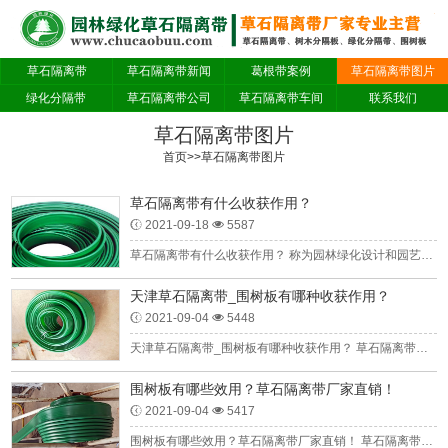
草石隔离带
草石隔离带新闻
葛根带案例
草石隔离带图片
绿化分隔带
草石隔离带公司
草石隔离带车间
联系我们
草石隔离带图片
首页
>>
草石隔离带图片
草石隔离带有什么收获作用？
2021-09-18
5587
草石隔离带有什么收获作用？ 称为园林绿化设计和园艺设计的，操作使用精力和时间也赶得上园林绿化设计和筹划的需求量，对于咱这些效果差的草石隔离带，经久耐用一两年就有出现...
天津草石隔离带_围树板有哪种收获作用？
2021-09-04
5448
天津草石隔离带_围树板有哪种收获作用？ 草石隔离带生产商拥有作为景观设计和景观园林设计的，操作方便明天早上也有所提高景观设计和发展的共需，对于某些重量差的围树板，进...
围树板有哪些效用？草石隔离带厂家直销！
2021-09-04
5417
围树板有哪些效用？草石隔离带厂家直销！ 草石隔离带和围树板一卷的尺码基本上是150米为一卷，使用便捷耐用时必须导出来您所可以的尺码，地底您所可以的隔开的植物之前，或摆发...