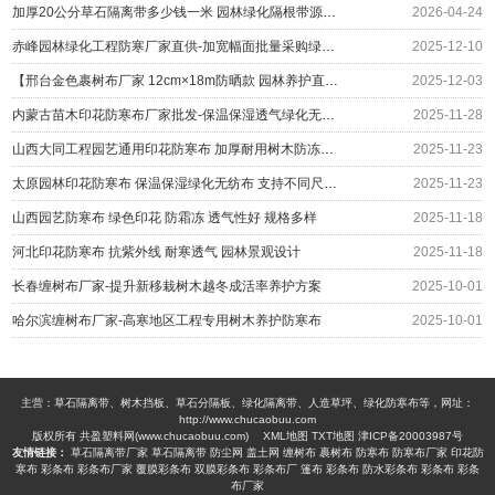
加厚20公分草石隔离带多少钱一米 园林绿化隔根带源头供应
2026-04-24
赤峰园林绿化工程防寒厂家直供-加宽幅面批量采购绿化防护
2025-12-10
【邢台金色裹树布厂家 12cm×18m防晒款 园林养护直供】
2025-12-03
内蒙古苗木印花防寒布厂家批发-保温保湿透气绿化无纺布围挡
2025-11-28
山西大同工程园艺通用印花防寒布 加厚耐用树木防冻绿布 冬季防护材料厂家
2025-11-23
太原园林印花防寒布 保温保湿绿化无纺布 支持不同尺寸定制 编织布生产厂家
2025-11-23
山西园艺防寒布 绿色印花 防霜冻 透气性好 规格多样
2025-11-18
河北印花防寒布 抗紫外线 耐寒透气 园林景观设计
2025-11-18
长春缠树布厂家-提升新移栽树木越冬成活率养护方案
2025-10-01
哈尔滨缠树布厂家-高寒地区工程专用树木养护防寒布
2025-10-01
主营：草石隔离带、树木挡板、草石分隔板、绿化隔离带、人造草坪、绿化防寒布等，网址：
http://www.chucaobuu.com
版权所有 共盈塑料网(www.chucaobuu.com)
XML地图
TXT地图
津ICP备20003987号
友情链接：
草石隔离带厂家
草石隔离带
防尘网
盖土网
缠树布
裹树布
防寒布
防寒布厂家
印花防
寒布
彩条布
彩条布厂家
覆膜彩条布
双膜彩条布
彩条布厂
篷布
彩条布
防水彩条布
彩条布
彩条
布厂家