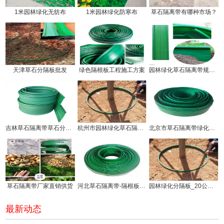
1米园林绿化无纺布
1米园林绿化防寒布
草石隔离带有哪种市场？
天津草石分隔板批发
绿色隔根板工程施工方案
园林绿化草石隔离带规格有几种!
吉林草石隔离带草石分隔板生产厂家
杭州市园林绿化草石隔离带价钱!
北京市草石隔离带绿化分隔带厂家
草石隔离带厂家直销供货
河北草石隔离带-隔根板使用方法!
园林绿化分隔板_20公分草石隔离带厂家供应
最新动态