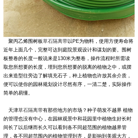
聚丙乙烯围树板
草石隔离带
以PE为物料，使用方便寿命将
近年上面几个，完整可达到庭院景观设计和谋划的要。围树
板整卷的长度一般说来是130米为整卷，操作流程时所需读
取您所想要的长度，埋到您所想要的脱离的植物之中，或摆
出来造型往旁边了解填充石子，种上植物也许放其余介质，
便可以使你的园林规划设计尽然有序，一清二楚，实际操作
简单的易懂。
天津
草石隔离带
有那些地方的市场？种子萌发不越界 植物
的管理也没有中心，在园林观景中和花园里中植物生好长时
间长了以后继而长久可以看到各不同超范围的植物越界管
理，各不同超范围内的植物管理到齐，是影响到美观大方，