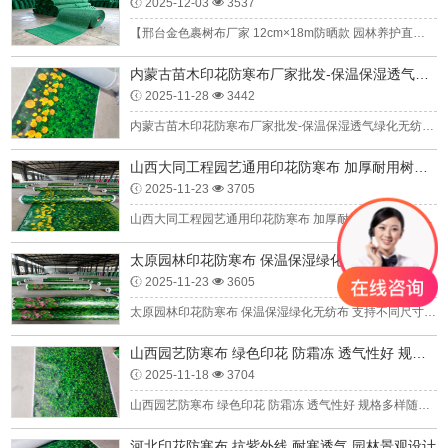
2025-12-03
3537
【邢台金色裹树布厂家 12cm×18m防晒款 园林养护直供】文章摘要：夏季高温酷暑对园林树木同样构成挑战。本文聚焦于由邢台厂家直接供应的规格为12厘米宽、18米长的金色防晒款裹树布，深入分析其在树木夏季养护中抵抗日灼、减少水分蒸发的独特功效，并介绍其科学的应用方法，为夏季绿化养护提供专业解决方案。一、夏季树木的“...
内蒙古苗木印花防寒布厂家批发-保温保湿透气绿化无纺布围挡
2025-11-28
3442
内蒙古苗木印花防寒布厂家批发-保温保湿透气绿化无纺布围挡内蒙古地处我国北部，属温带大陆性气候，冬季严寒漫长（最低温可达-30℃）、春季多风干燥（风力常达6-8级）、昼夜温差大，苗木种植（如苗圃育苗、园林绿化）与移栽过程中，长期面临“低温冻害、水分流失快、大风扬尘侵袭”的痛点。普通防护材料要么保温不足导...
山西大同工程园艺通用印花防寒布 加厚耐用树木防冻绿布 冬季防护材料厂家
2025-11-23
3705
山西大同工程园艺通用印花防寒布 加厚耐用树木防冻绿布 冬季防护材料厂家山西大同地处黄土高原东北边缘，属温带大陆性季风气候，冬季严寒漫长、大风频繁，最低气温常跌破零下20℃，且冻融交替剧烈、降雪集中，对工程绿化与园艺植物的越冬构成严峻挑战。对于市政工程公司、园林养护单位、苗圃基地等B端客户而言，选择一...
太原园林印花防寒布 保温保湿绿化无纺布 支持不同尺寸定制 编织布生产厂家
2025-11-23
3605
太原园林印花防寒布 保温保湿绿化无纺布 支持不同尺寸定制 编织布生产厂家太原地处华北地区，属温带季风气候，冬季寒冷干燥、多风少雪，最低气温常降至零下10℃左右，冻融交替与寒风抽干成为园林植物越冬的主要威胁。对于市政园林工程公司、绿化养护单位等B端客户而言，选择一款功能适配、规格灵活的防寒材料，是保障...
山西园艺防寒布 绿色印花 防霜冻 透气性好 规格多样
2025-11-18
3704
山西园艺防寒布 绿色印花 防霜冻 透气性好 规格多样随着现代园艺技术的快速发展，防寒布逐渐成为北方地区植物越冬保护的重要工具。在山西地区，因冬季气候寒冷、霜冻频繁，一款兼具功能性与美观性的园艺防寒布——绿色印花防霜冻透气防寒布，凭借其创新的设计与多样化规格，成为种植户和园林养护人员的优选产品。&nbs...
河北印花防寒布 抗紫外线 耐寒透气 园林景观设计