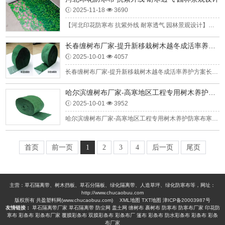
2025-11-18
3690
【河北印花防寒布 抗紫外线 耐寒透气 园林景观设计】河北地处北方，冬季寒冷干燥、低温可达-15℃以下，春秋季风沙大且紫外线辐射较强，园林景观中的绿篱、冬青、造型灌木等植物，常面临冻害、枝条干枯、叶片灼伤等问题，既破坏景观完整性，又增加养护成本。专为河北气候与园林景观设计需求打造的印花防寒布，以抗紫外...
长春缠树布厂家-提升新移栽树木越冬成活率养护方案
2025-10-01
4057
长春缠树布厂家-提升新移栽树木越冬成活率养护方案长春冬季气候寒冷漫长，低温、大风及昼夜温差大的环境，对新移栽树木的生存是极大考验。新移栽树木根系尚未完全扎稳，吸水吸肥能力较弱，树皮易受冻裂、风干损伤，进而导致成活率大幅下降。科学的越冬养护方案是解决这一问题的关键，其中缠树布的合理选用与规范操作，...
哈尔滨缠树布厂家-高寒地区工程专用树木养护防寒布
2025-10-01
3952
哈尔滨缠树布厂家-高寒地区工程专用树木养护防寒布寒冬中的哈尔滨，一排排树木穿上了统一的“保暖衣”，成为冰天雪地中独特的风景线。在北国冰城哈尔滨，每当严寒冬季来临，园林工作者们就开始为树木准备越冬装备。传统护树方式如草绳、塑料薄膜已逐渐被现代技术取代，一种专业的树木养护防寒布正成为高寒地区园林养护的新宠...
首页
前一页
1
2
3
4
后一页
尾页
主营：草石隔离带、树木挡板、草石分隔板、绿化隔离带、人造草坪、绿化防寒布等，网址：
http://www.chucaobuu.com
版权所有 共盈塑料网(www.chucaobuu.com)
XML地图
TXT地图
津ICP备20003987号
友情链接：
草石隔离带厂家
草石隔离带
防尘网
盖土网
缠树布
裹树布
防寒布
防寒布厂家
印花防
寒布
彩条布
彩条布厂家
覆膜彩条布
双膜彩条布
彩条布厂
篷布
彩条布
防水彩条布
彩条布
彩条
布厂家