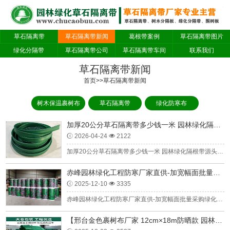
草石隔离带
草石隔离带新闻
葛根带案例
草石隔离带图片
绿化分隔带
草石隔离带公司
草石隔离带车间
联系我们
草石隔离带新闻
首页
>>
草石隔离带新闻
树木保温裹树布
草石隔离带
绿化防寒布
加厚20公分草石隔离带多少钱一米 园林绿化隔根带源头供应
2026-04-24
2122
加厚20公分草石隔离带多少钱一米 园林绿化隔根带源头供应一、20公分草石隔离带的定价逻辑20公分草石隔离带作为园林工程里的常用款，价格并非固定数值，会受多重因素影响。从材质来看，PE全新料制作的产品，因耐氧化、抗老化能力强，使用寿命可达20年以上，每米价格通常在3元至8元；而回收料制作的产品，虽成本偏低，但易老化...
赤峰园林绿化工程防寒厂家直供-加宽幅面批量采购绿化防护
2025-12-10
3335
赤峰园林绿化工程防寒厂家直供-加宽幅面批量采购绿化防护进入秋冬施工季，赤峰地区园林绿化工程陆续启动“苗木防寒”筹备工作🌳。对于市政绿化、大型苗圃建设等工程而言，防寒物资的“供货效率”“适配性”“采购成本”直接影响施工进度与防护效果。赤峰园林绿化工程防寒厂家直供的防寒布，凭借“无中间商加价”“加...
【邢台金色裹树布厂家 12cm×18m防晒款 园林养护直供】