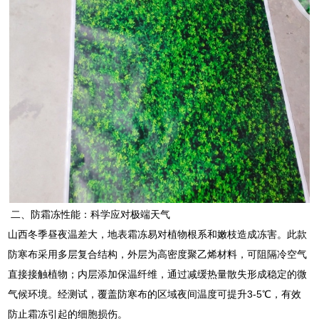
二、防霜冻性能：科学应对极端天气
山西冬季昼夜温差大，地表霜冻易对植物根系和嫩枝造成冻害。此款
防寒布采用多层复合结构，外层为高密度聚乙烯材料，可阻隔冷空气
直接接触植物；内层添加保温纤维，通过减缓热量散失形成稳定的微
气候环境。经测试，覆盖防寒布的区域夜间温度可提升3-5℃，有效
防止霜冻引起的细胞损伤。