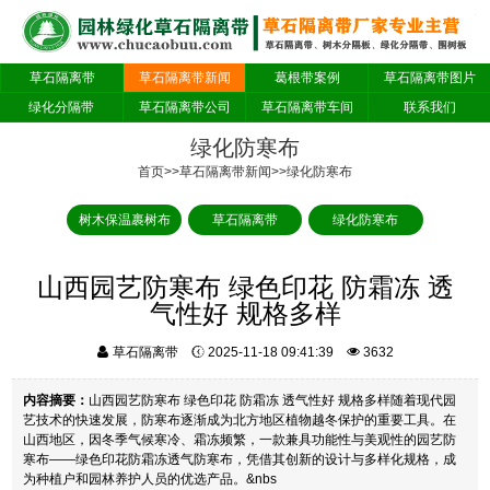
草石隔离带
草石隔离带新闻
葛根带案例
草石隔离带图片
绿化分隔带
草石隔离带公司
草石隔离带车间
联系我们
绿化防寒布
首页
>>
草石隔离带新闻
>>
绿化防寒布
树木保温裹树布
草石隔离带
绿化防寒布
山西园艺防寒布 绿色印花 防霜冻 透
气性好 规格多样
草石隔离带
2025-11-18 09:41:39
3632
内容摘要：
山西园艺防寒布 绿色印花 防霜冻 透气性好 规格多样随着现代园
艺技术的快速发展，防寒布逐渐成为北方地区植物越冬保护的重要工具。在
山西地区，因冬季气候寒冷、霜冻频繁，一款兼具功能性与美观性的园艺防
寒布——绿色印花防霜冻透气防寒布，凭借其创新的设计与多样化规格，成
为种植户和园林养护人员的优选产品。&nbs