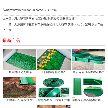
http://www.chucaobuu.com/bu/142.html
上一篇：
河北印花防寒布 抗紫外线 耐寒透气 园林景观设计
下一篇：
太原园林印花防寒布 保温保湿绿化无纺布 支持不同尺寸定制 编织布生
产厂家
最新产品
1米园林绿化无纺布
1米园林绿化防寒布
草石隔离带有哪种市场？
天津草石分隔板批发
绿色隔根板工程施工方案
园林绿化草石隔离带规格有几种!