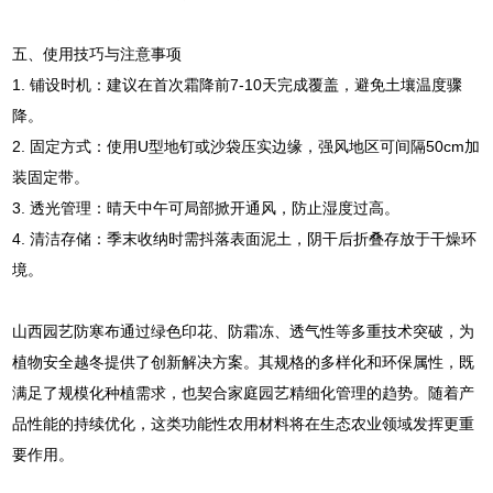
五、使用技巧与注意事项
1. 铺设时机：建议在首次霜降前7-10天完成覆盖，避免土壤温度骤
降。
2. 固定方式：使用U型地钉或沙袋压实边缘，强风地区可间隔50cm加
装固定带。
3. 透光管理：晴天中午可局部掀开通风，防止湿度过高。
4. 清洁存储：季末收纳时需抖落表面泥土，阴干后折叠存放于干燥环
境。
山西园艺防寒布通过绿色印花、防霜冻、透气性等多重技术突破，为
植物安全越冬提供了创新解决方案。其规格的多样化和环保属性，既
满足了规模化种植需求，也契合家庭园艺精细化管理的趋势。随着产
品性能的持续优化，这类功能性农用材料将在生态农业领域发
挥更重
要作用。