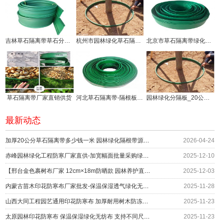
吉林草石隔离带草石分隔板生产厂家
杭州市园林绿化草石隔离带价钱!
北京市草石隔离带绿化分隔带厂家
草石隔离带厂家直销供货
河北草石隔离带-隔根板使用方法!
园林绿化分隔板_20公分草石隔离带厂家供应
最新动态
加厚20公分草石隔离带多少钱一米 园林绿化隔根带源头供应
2026-04-24
赤峰园林绿化工程防寒厂家直供-加宽幅面批量采购绿化防护
2025-12-10
【邢台金色裹树布厂家 12cm×18m防晒款 园林养护直供】
2025-12-03
内蒙古苗木印花防寒布厂家批发-保温保湿透气绿化无纺布围挡
2025-11-28
山西大同工程园艺通用印花防寒布 加厚耐用树木防冻绿布 冬季防护材料厂家
2025-11-23
太原园林印花防寒布 保温保湿绿化无纺布 支持不同尺寸定制 编织布生产厂家
2025-11-23