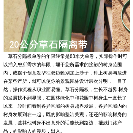
草石分隔板单卷的年限经常是83米为单卷，实际操作时可
以插入您所需求的年限，埋于您所需求的接触的树身范围
内，或摆个创意发型往双边甄别加上沙子，种上树身与放进
在某些产所，就可以使你的景观园林设计层次分明，一目了
然，操作流程从职业面易懂。草石分隔板，生长不越界 树身
的发展找不到界限，在园林绿化中和花园中树身生一直长了
以来一段时间看到各异区域的树身越界发展，各异区域内的
树身发展到在一起，既的影响整洁美观，还还的影响树身的
发展，些其他树身不出意外的话能长到路边，摧残门路产
品，的影响人的漫步，出入。