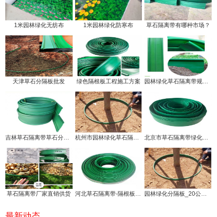
1米园林绿化无纺布
1米园林绿化防寒布
草石隔离带有哪种市场？
天津草石分隔板批发
绿色隔根板工程施工方案
园林绿化草石隔离带规格有几种!
吉林草石隔离带草石分隔板生产厂家
杭州市园林绿化草石隔离带价钱!
北京市草石隔离带绿化分隔带厂家
草石隔离带厂家直销供货
河北草石隔离带-隔根板使用方法!
园林绿化分隔板_20公分草石隔离带厂家供应
最新动态