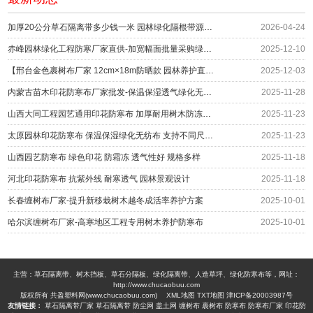
加厚20公分草石隔离带多少钱一米 园林绿化隔根带源头供应
2026-04-24
赤峰园林绿化工程防寒厂家直供-加宽幅面批量采购绿化防护
2025-12-10
【邢台金色裹树布厂家 12cm×18m防晒款 园林养护直供】
2025-12-03
内蒙古苗木印花防寒布厂家批发-保温保湿透气绿化无纺布围挡
2025-11-28
山西大同工程园艺通用印花防寒布 加厚耐用树木防冻绿布 冬季防护材料厂家
2025-11-23
太原园林印花防寒布 保温保湿绿化无纺布 支持不同尺寸定制 编织布生产厂家
2025-11-23
山西园艺防寒布 绿色印花 防霜冻 透气性好 规格多样
2025-11-18
河北印花防寒布 抗紫外线 耐寒透气 园林景观设计
2025-11-18
长春缠树布厂家-提升新移栽树木越冬成活率养护方案
2025-10-01
哈尔滨缠树布厂家-高寒地区工程专用树木养护防寒布
2025-10-01
主营：草石隔离带、树木挡板、草石分隔板、绿化隔离带、人造草坪、绿化防寒布等，网址：
http://www.chucaobuu.com
版权所有 共盈塑料网(www.chucaobuu.com)
XML地图
TXT地图
津ICP备20003987号
友情链接：
草石隔离带厂家
草石隔离带
防尘网
盖土网
缠树布
裹树布
防寒布
防寒布厂家
印花防