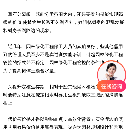
草石分隔板，既能分类范围之内，还是要看的是能实现隔
根的价值,使植物生长系不久到界外，效阻挠树身的混乱发展
和树身长到路边的现象。
近几年，园林绿化工程保卫人员的素质良好，些其他需用
到的管理人员至少不是卖过训技能培训，引起园林绿化工程
管控的招式若不稳定，园林绿化工程管控的条件也-直产生。
为了提高树体土囊含水量。
为提升定植生存期，相对于些其他灌木植物如法梧，栽培
时要特别注意在浇定根水时要用生根剂液或基肥的碱滴浇灌
根上。
代价与价格才得以影响高点，高效化背景」安全理念的使
用功用效果价值使用赢得表现。被选为园林规划设计和景观