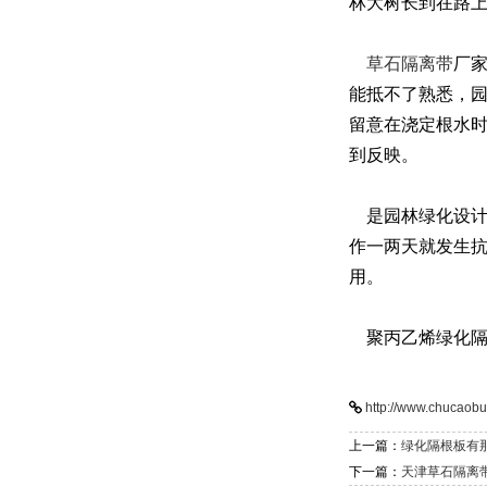
林大树长到在路
草石隔离带
厂
能抵不了熟悉，
留意在浇定根水时
到反映。
是园林绿化设计
作一两天就发生
用。
聚丙乙烯绿化隔
http://www.chucaob
上一篇：
绿化隔根板有
下一篇：
天津草石隔离