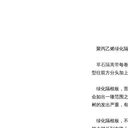
聚丙乙烯绿化隔
草石隔离带
每
型往双方分头加
绿化隔根板，苔
会如出一辙范围
树的发出严重，
绿化隔根板，不