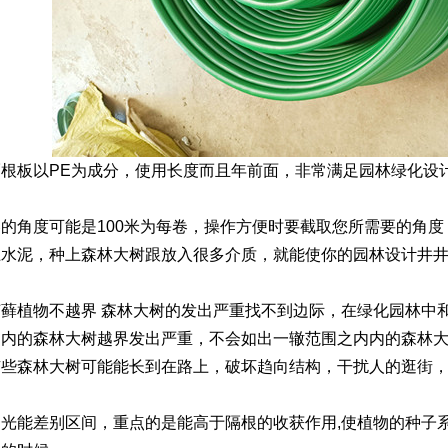
根板以PE为成分，使用长度而且年前面，非常满足园林绿化设
卷的角度可能是100米为每卷，操作方便时要截取您所需要的角
上水泥，种上森林大树跟放入很多介质，就能使你的园林设计井
藓植物不越界 森林大树的发出严重找不到边际，在绿化园林中
之内的森林大树越界发出严重，不会如出一辙范围之内内的森林
有些森林大树可能能长到在路上，破坏趋向结构，干扰人的逛街
光能差别区间，重点的是能高于隔根的收获作用,使植物的种子