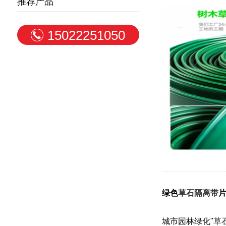
推荐产品
15022251050
绿色
草石隔离带
片
城市园林绿化"
草