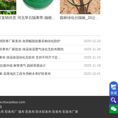
家直销供货
河北草石隔离带-隔根板使用方法!
园林绿化分隔板_20公分草石隔离带厂家供应
程防寒厂家直供-加宽幅面批量采购绿化防护
2025-12-10
防寒布厂家批发-保温保湿透气绿化无纺布围挡
2025-11-28
太原园林印花防寒布 保温保湿绿化无纺布 支持不同尺寸定制 编织布生产厂家
2025-11-23
 抗紫外线 耐寒透气 园林景观设计
2025-11-18
家-高寒地区工程专用树木养护防寒布
2025-10-01
客服
caobuu.com
号
条布
彩条布厂
篷布
彩条布
防水彩条布
彩条布
彩条布厂家