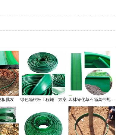
隔板批发
绿色隔根板工程施工方案
园林绿化草石隔离带规格有几种!