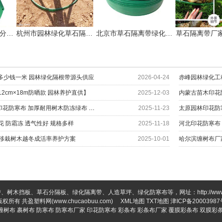
吉林草石隔离带草石分隔板生产厂家
杭州市园林绿化草石隔离带价钱!
北京市草石隔离带绿化分隔带厂家
草石隔离带厂
多少钱一米 园林绿化隔根带源头供应
2026-04-24
赤峰园林绿化工
2cm×18m防晒款 园林养护直供】
2025-12-03
内蒙古苗木印花
山西大同工程园艺通用印花防寒布 加厚耐用树木防冻绿布 冬季防护材料厂家
2025-11-23
花 防霜冻 透气性好 规格多样
2025-11-18
河北印花防寒布
新移栽树木越冬成活率养护方案
2025-10-01
哈尔滨缠树布厂
树木挡板、草石分隔板、绿化隔离带、人造草坪、绿化防寒布等，网址：http://www.chu
版权所有 共盈塑料网(www.chucaobuu.com)
XML地图
TXT地图
津ICP备20003987
缠树布
裹树布
防寒布
防寒布厂家
印花防寒布
彩条布
彩条布厂家
覆膜彩条布
双膜彩