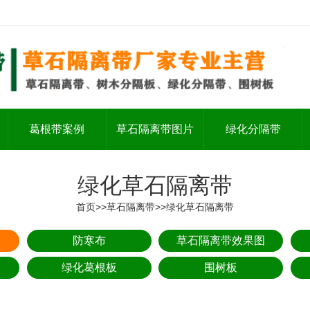
葛根带案例
草石隔离带图片
绿化分隔带
绿化草石隔离带
首页
>>
草石隔离带
>>
绿化草石隔离带
防寒布
草石隔离带效果图
绿化葛根板
围树板