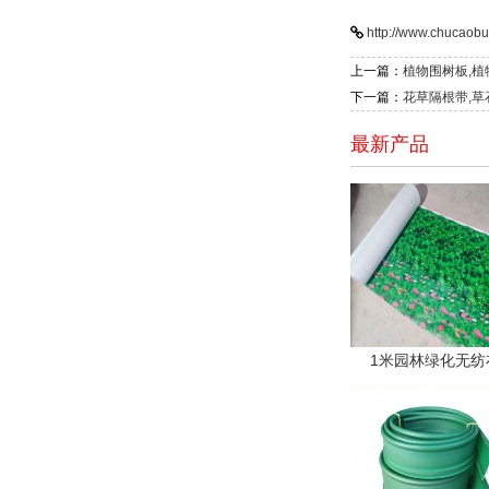
http://www.chucaobu
上一篇：
植物围树板,
下一篇：
花草隔根带,
最新产品
1米园林绿化无纺