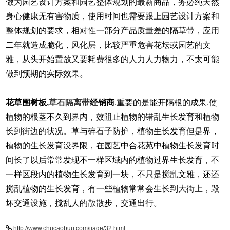
做为园艺设计方案和园艺整体规划的最新商品，务必纯天然
身心健康无有害物质，使用时间也需要跟上园艺设计方案和
整体规划的要求，相对性一部分产品质量差的隔草带，应用
二年就造成脆化，风化层，比较严重危害花坛或园艺的文
雅，从头开始置放又要耗费很多的人力人力物力，不太可能
做到预期的实际效果。
花草围树板,
草石隔离带
经销商
,
重要的是能开隔根的成果,使
植物的根茎不久到界内，效阻止植物的错乱生长发育和植物
长到街边的状况。草与碎石子防护，植物生长发育但是界，
植物的生长发育没界限，在园艺中合花苑中植物生长发育时
间长了以后常常发现不一样区域内的植物过界生长发育，不
一样区段内的植物生长发育到一块，不只是搅乱文雅，还还
搅乱植物的生长发育，有一些植物常常会生长到大街上，毁
坏交通设施，搅乱人的散散步，交通出行。
http://www.chucaobuu.com/jiage/32.html