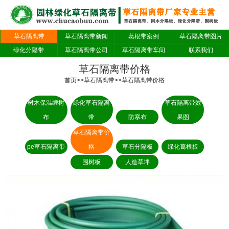
草石隔离带
草石隔离带新闻
葛根带案例
草石隔离带图片
绿化分隔带
草石隔离带公司
草石隔离带车间
联系我们
草石隔离带价格
首页
>>
草石隔离带
>>
草石隔离带价格
树木保温缠树
绿化草石隔离
草石隔离带效
布
带
防寒布
果图
草石隔离带价
pe草石隔离带
格
草石分隔板
绿化葛根板
围树板
人造草坪