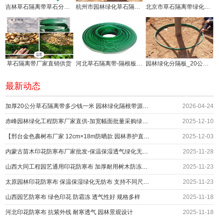
吉林草石隔离带草石分隔板生产厂家
杭州市园林绿化草石隔离带价钱!
北京市草石隔离带绿化分隔带厂家
草石隔离带厂家直销供货
河北草石隔离带-隔根板使用方法!
园林绿化分隔板_20公分草石隔离带厂家供应
最新动态
加厚20公分草石隔离带多少钱一米 园林绿化隔根带源头供应
2026-04-24
赤峰园林绿化工程防寒厂家直供-加宽幅面批量采购绿化防护
2025-12-10
【邢台金色裹树布厂家 12cm×18m防晒款 园林养护直供】
2025-12-03
内蒙古苗木印花防寒布厂家批发-保温保湿透气绿化无纺布围挡
2025-11-28
山西大同工程园艺通用印花防寒布 加厚耐用树木防冻绿布 冬季防护材料厂家
2025-11-23
太原园林印花防寒布 保温保湿绿化无纺布 支持不同尺寸定制 编织布生产厂家
2025-11-23
山西园艺防寒布 绿色印花 防霜冻 透气性好 规格多样
2025-11-18
河北印花防寒布 抗紫外线 耐寒透气 园林景观设计
2025-11-18