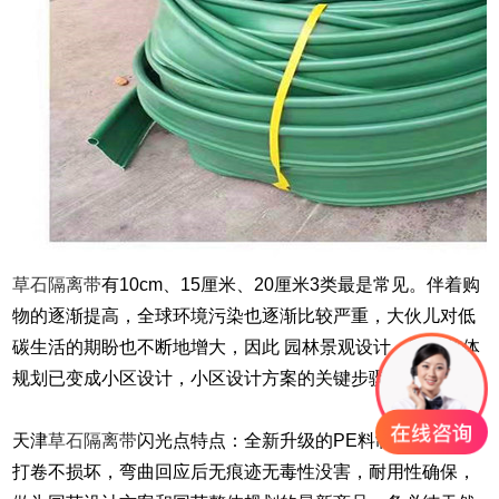
草石隔离带
有10cm、15厘米、20厘米3类最是常见。伴着购
物的逐渐提高，全球环境污染也逐渐比较严重，大伙儿对低
碳生活的期盼也不断地增大，因此 园林景观设计，园艺整体
规划已变成小区设计，小区设计方案的关键步骤。
天津
草石隔离带
闪光点特点：全新升级的PE料制做，180度
打卷不损坏，弯曲回应后无痕迹无毒性没害，耐用性确保，