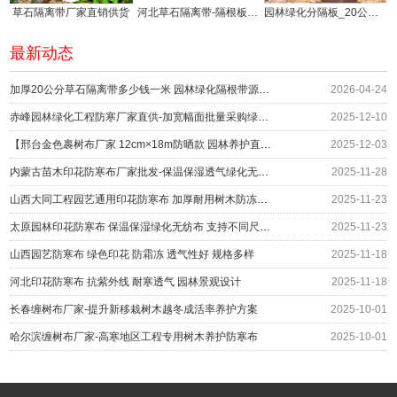
草石隔离带厂家直销供货
河北草石隔离带-隔根板使用方法!
园林绿化分隔板_20公分草石隔离带厂家供应
最新动态
加厚20公分草石隔离带多少钱一米 园林绿化隔根带源头供应
2026-04-24
赤峰园林绿化工程防寒厂家直供-加宽幅面批量采购绿化防护
2025-12-10
【邢台金色裹树布厂家 12cm×18m防晒款 园林养护直供】
2025-12-03
内蒙古苗木印花防寒布厂家批发-保温保湿透气绿化无纺布围挡
2025-11-28
山西大同工程园艺通用印花防寒布 加厚耐用树木防冻绿布 冬季防护材料厂家
2025-11-23
太原园林印花防寒布 保温保湿绿化无纺布 支持不同尺寸定制 编织布生产厂家
2025-11-23
山西园艺防寒布 绿色印花 防霜冻 透气性好 规格多样
2025-11-18
河北印花防寒布 抗紫外线 耐寒透气 园林景观设计
2025-11-18
长春缠树布厂家-提升新移栽树木越冬成活率养护方案
2025-10-01
哈尔滨缠树布厂家-高寒地区工程专用树木养护防寒布
2025-10-01