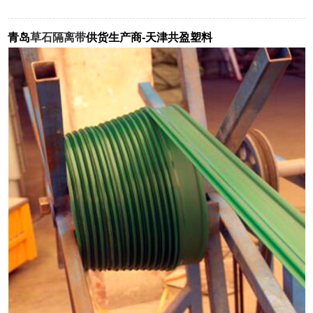
青岛
草石隔离带
供货生产商-天津共盈塑料