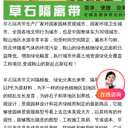
草石隔离带
生产厂家对国家园林景观城市、国家环境卫生城
市、全国各地文明行为城市，也是中国整体实力30强城市。
鞍山地区水源非常丰富，但受时间空间限定，遍布不匀称。
而且伴随着气体的环境污染，鞍山的绿色植物绿化总面积日
益降低。增加绿化幅度，执行城市外露土地资源绿化全覆盖
工程项目,变成鞍山的新起点新征程！
草石隔离带
又叫隔根板、绿化分离出来带、隔草板等。它是
以PE为原材料，为不一样的绿色植物区划地区，阻拦根茎间
的错乱生长发育，为碎石子和草地区划界线，专业为园林景
观设计，景观园林设计和花卉绿植而制定的最新商品，它能
够使园林景观规格型号看上去总体美观大方，以其特有的外
观性，能够围出随意的图型，工程施工简易、节省成本。
草
石隔离带
具备优良的延展性、防护性和耐用性等特性，广泛