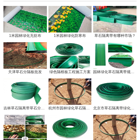
1米园林绿化无纺布
1米园林绿化防寒布
草石隔离带有哪种市场？
天津草石分隔板批发
绿色隔根板工程施工方案
园林绿化草石隔离带规格有几种!
吉林草石隔离带草石分隔板生产厂家
杭州市园林绿化草石隔离带价钱!
北京市草石隔离带绿化分隔带厂家