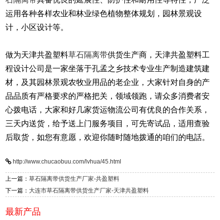
运用各种各样农业和林业绿色植物整体规划，园林景观设
计，小区设计等。
做为天津共盈塑料
草石隔离带
供货生产商，
天津共盈塑料
工
程设计公司是一家坐落于孔孟之乡技术专业生产制造建筑建
材，及其园林景观农牧业用品的老企业，大家针对自身的产
品品质有严格要求的严格把关，领域领跑，请众多消费者安
心拨电话，大家和好几家货运物流公司有优良的合作关系，
三天内送货，给予送上门服务项目，可先寄试品，适用查验
后取货，如您有意愿，欢迎你随时随地拨通的咱们的电話。
http://www.chucaobuu.com/lvhua/45.html
上一篇：
草石隔离带供货生产厂家-共盈塑料
下一篇：
大连市草石隔离带供货生产厂家-天津共盈塑料
最新产品