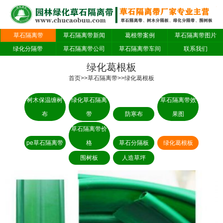
草石隔离带
草石隔离带新闻
葛根带案例
草石隔离带图片
绿化分隔带
草石隔离带公司
草石隔离带车间
联系我们
绿化葛根板
首页
>>
草石隔离带
>>
绿化葛根板
树木保温缠树
绿化草石隔离
草石隔离带效
布
带
防寒布
果图
草石隔离带价
pe草石隔离带
格
草石分隔板
绿化葛根板
围树板
人造草坪