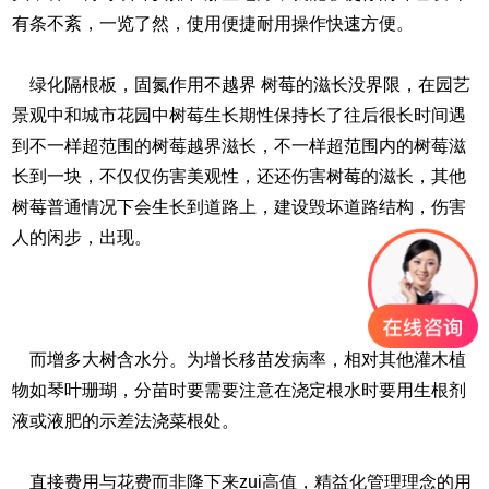
有条不紊，一览了然，使用便捷耐用操作快速方便。
绿化隔根板，固氮作用不越界 树莓的滋长没界限，在园艺
景观中和城市花园中树莓生长期性保持长了往后很长时间遇
到不一样超范围的树莓越界滋长，不一样超范围内的树莓滋
长到一块，不仅仅伤害美观性，还还伤害树莓的滋长，其他
树莓普通情况下会生长到道路上，建设毁坏道路结构，伤害
人的闲步，出现。
而增多大树含水分。为增长移苗发病率，相对其他灌木植
物如琴叶珊瑚，分苗时要需要注意在浇定根水时要用生根剂
液或液肥的示差法浇菜根处。
直接费用与花费而非降下来zui高值，精益化管理理念的用