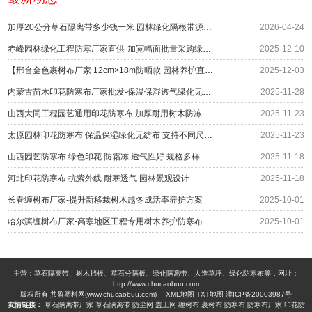
加厚20公分草石隔离带多少钱一米 园林绿化隔根带源头供应
2026-04-24
赤峰园林绿化工程防寒厂家直供-加宽幅面批量采购绿化防护
2025-12-10
【邢台金色裹树布厂家 12cm×18m防晒款 园林养护直供】
2025-12-03
内蒙古苗木印花防寒布厂家批发-保温保湿透气绿化无纺布围挡
2025-11-28
山西大同工程园艺通用印花防寒布 加厚耐用树木防冻绿布 冬季防护材料厂家
2025-11-23
太原园林印花防寒布 保温保湿绿化无纺布 支持不同尺寸定制 编织布生产厂家
2025-11-23
山西园艺防寒布 绿色印花 防霜冻 透气性好 规格多样
2025-11-18
河北印花防寒布 抗紫外线 耐寒透气 园林景观设计
2025-11-18
长春缠树布厂家-提升新移栽树木越冬成活率养护方案
2025-10-01
哈尔滨缠树布厂家-高寒地区工程专用树木养护防寒布
2025-10-01
主营：草石隔离带、树木挡板、草石分隔板、绿化隔离带、人造草坪、绿化防寒布等，网址：
http://www.chucaobuu.com
版权所有 共盈塑料网(www.chucaobuu.com)
XML地图
TXT地图
津ICP备20003987号
友情链接：
草石隔离带厂家
草石隔离带
防尘网
盖土网
缠树布
裹树布
防寒布
防寒布厂家
印花防