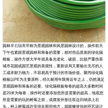
园林
草石隔离带
称为景观园林和风景园林设计的，操作前天
下午也紧跟景观园林和筹备的需要，相对些品质差的绿化隔
根板，操作方便大半年就具备光老化，破损，比较严重伤害
城市花园或园艺景观的美观性，重新设局又要输出无尽的人
工成本财力物力，不容易高于预计的市场价值。聚丙绿化隔
根板以PE为主要原料，经久耐用年限将近年之上，仍然满足
景观园林和筹备的还要。绿化隔根板每卷的超高大多数时间
是20米为每卷，操作时还要添加您所是需要的超高，地底您
所是需要的玩的树莓之前，或摆发外形往双边归纳添上石
头，种上树莓或许安排在那些地方，就能够使你的环艺设计