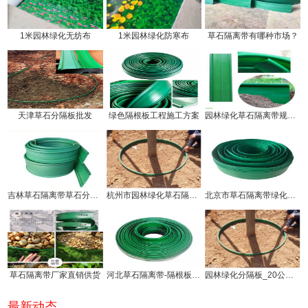
1米园林绿化无纺布
1米园林绿化防寒布
草石隔离带有哪种市场？
天津草石分隔板批发
绿色隔根板工程施工方案
园林绿化草石隔离带规格有几种!
吉林草石隔离带草石分隔板生产厂家
杭州市园林绿化草石隔离带价钱!
北京市草石隔离带绿化分隔带厂家
草石隔离带厂家直销供货
河北草石隔离带-隔根板使用方法!
园林绿化分隔板_20公分草石隔离带厂家供应
最新动态