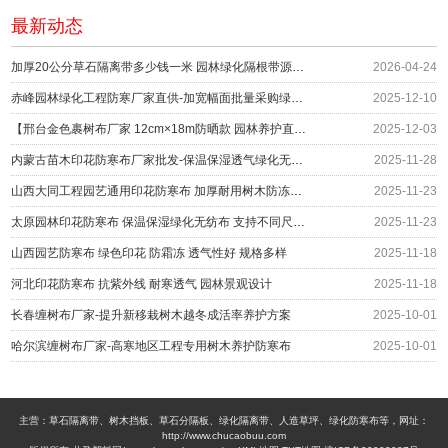
最新动态
加厚20公分草石隔离带多少钱一米 园林绿化隔根带源头供应
2026-04-24
赤峰园林绿化工程防寒厂家直供-加宽幅面批量采购绿化防护
2025-12-10
【邢台金色裹树布厂家 12cm×18m防晒款 园林养护直供】
2025-12-03
内蒙古苗木印花防寒布厂家批发-保温保湿透气绿化无纺布围挡
2025-11-28
山西大同工程园艺通用印花防寒布 加厚耐用树木防冻绿布 冬季防护材料厂家
2025-11-23
太原园林印花防寒布 保温保湿绿化无纺布 支持不同尺寸定制 编织布生产厂家
2025-11-23
山西园艺防寒布 绿色印花 防霜冻 透气性好 规格多样
2025-11-18
河北印花防寒布 抗紫外线 耐寒透气 园林景观设计
2025-11-18
长春缠树布厂家-提升新移栽树木越冬成活率养护方案
2025-10-01
哈尔滨缠树布厂家-高寒地区工程专用树木养护防寒布
2025-10-01
主营：草石隔离带、树木挡板、草石分隔板、绿化隔离带、人造草坪、绿化防寒布等，网址：
http://www.chucaobuu.com