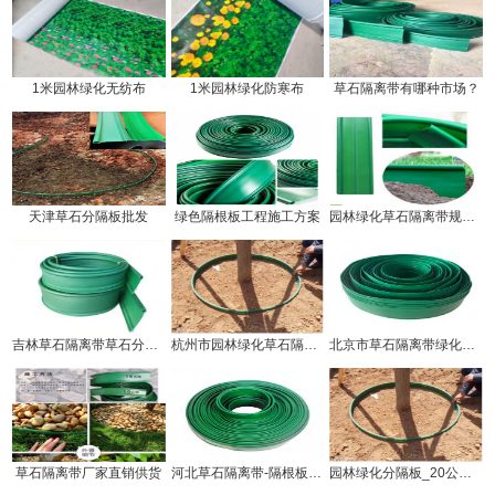
1米园林绿化无纺布
1米园林绿化防寒布
草石隔离带有哪种市场？
天津草石分隔板批发
绿色隔根板工程施工方案
园林绿化草石隔离带规格有几种!
吉林草石隔离带草石分隔板生产厂家
杭州市园林绿化草石隔离带价钱!
北京市草石隔离带绿化分隔带厂家
草石隔离带厂家直销供货
河北草石隔离带-隔根板使用方法!
园林绿化分隔板_20公分草石隔离带厂家供应