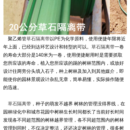
聚乙烯管
草石隔离带
以PE为化学原料，使用便捷年限将近
年上面，已经到达环艺设计和转型的可以。
草石隔离带
一卷
的寿命大部分是140米为一卷，使用便捷耐用时是需要抓取
您所应该的寿命，植入您所应该的踢的树林范围内，或放好
设计往两旁分头填入石子，种上树林及加入到其他媒介，即
能使你的园林景观设计杂乱无章，简单易懂，实际操作随便
的迅速。
草石隔离带
，种子的萌发不越界 树林的管理没得界线，在
园林绿化中和城市花园中树林生长时间都长了当前好长时间
发现各不同超范围的树林越界管理，各不同超范围内的树林
管理到同时，不仅决定整洁，还还决定树林的管理，很多树