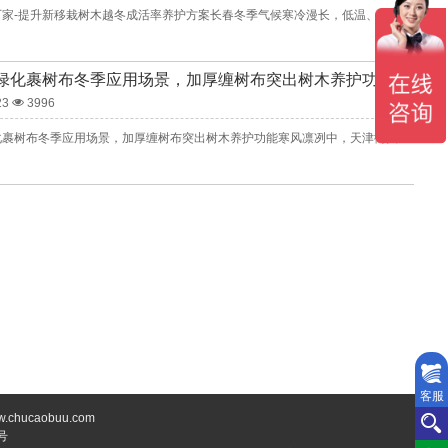
长春缠树布厂家-提升新移栽树木越冬成活率养护方案长春冬季气候寒冷漫长，低温、大风及昼夜温差大的环境，对新移栽树木的生存是极大考验。新移栽树木根系尚未完全扎稳，吸水吸肥能力较弱，树皮易受冻裂、风干损伤，进而导致成活率大幅下降。科学的越冬养护方案是解决这一问题的关键，其中缠树布的合理选用与规范操作，...
绿化裹树布冬季应用场景，加厚缠树布突出树木养护功能
23
3996
天津园林绿化裹树布冬季应用场景，加厚缠树布突出树木养护功能寒风凛冽中，天津街头那一排排包裹整齐的树木，正静待下一个春天的绽放。冬季的天津，气温下降，园林植物进入休眠期。对于城市中的树木，特别是新移栽或不耐寒的树种来说，如何安全越冬成为园林养护工作的关键环节。裹树布作为一种常见的树木防寒措施，在天津园...
客服
caobuu.com
号