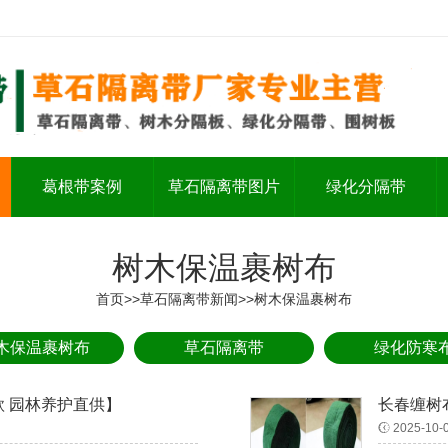
葛根带案例
草石隔离带图片
绿化分隔带
树木保温裹树布
首页
>>
草石隔离带新闻
>>
树木保温裹树布
木保温裹树布
草石隔离带
绿化防寒
款 园林养护直供】
长春缠树
2025-10-