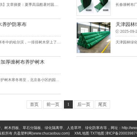
【邢台金色裹树布厂家 12cm×18m防晒款 园林养护直供】文章摘要：夏季高温酷暑对园林树木同样构成挑战。本文聚焦于由邢台厂家直接供应的规格为12厘米宽、18米长的金色防晒款裹树布，深入分析其在树木夏季养护中抵抗日灼、减少水分蒸发的独特功效，并介绍其科学的应用方法，为夏季绿化养护提供专业解决方案。一、夏季树木的“...
木养护防寒布
天津园林
2025-09-
哈尔滨缠树布厂家-高寒地区工程专用树木养护防寒布寒冬中的哈尔滨，一排排树木穿上了统一的“保暖衣”，成为冰天雪地中独特的风景线。在北国冰城哈尔滨，每当严寒冬季来临，园林工作者们就开始为树木准备越冬装备。传统护树方式如草绳、塑料薄膜已逐渐被现代技术取代，一种专业的树木养护防寒布正成为高寒地区园林养护的新宠...
季加厚缠树布养护树木
北京小区园林绿化防寒布生产厂家，冬季加厚缠树布养护树木寒冬将至，北京各小区的园林绿化养护工作即将展开，其中树木防寒是确保植物安全过冬的关键环节。随着冬季来临，北京地区气温逐渐下降，小区园林绿化树木面临着低温、干燥、大风等多重挑战。选择合适的防寒材料对树木进行保护，成为园林养护工作的重要任务。防寒布作...
首页
前一页
1
后一页
尾页
树木挡板、草石分隔板、绿化隔离带、人造草坪、绿化防寒布等，网址：http://www.chu
版权所有 共盈塑料网(www.chucaobuu.com)
XML地图
TXT地图
津ICP备20003987