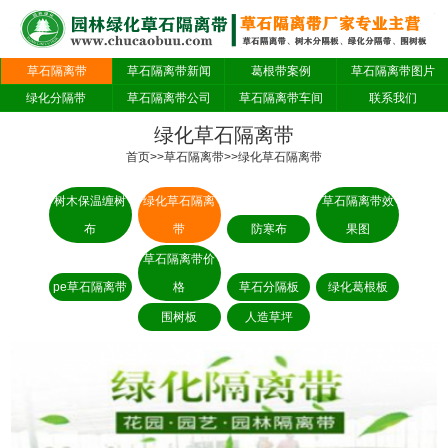
草石隔离带
草石隔离带新闻
葛根带案例
草石隔离带图片
绿化分隔带
草石隔离带公司
草石隔离带车间
联系我们
绿化草石隔离带
首页
>>
草石隔离带
>>
绿化草石隔离带
树木保温缠树
绿化草石隔离
草石隔离带效
布
带
防寒布
果图
草石隔离带价
pe草石隔离带
格
草石分隔板
绿化葛根板
围树板
人造草坪