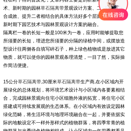
术、新时期的园林
草石隔离带
景观设计方案、二者的合理融
合成效、提升二者相结合的具体方法好多个层面来开展论述
新时期下园艺技术与园林景观设计方案的融合。
隔离栏一卷的长短一般是100米为一卷，应用时能够提取您
所须要的长短，埋进您所须要的分隔的绿植中间，或摆放造
型设计往两侧各自填写碎石子，种上绿色植物或是放进其它
物质，就可以使你的园林景观条理清楚，一目了然，实际操
作简洁便捷。
15公分
草石隔离带
,30厘米
草石隔离带
生产商,
在小区域内开
展绿化的总体规划，将环境艺术设计与小区域内各要素相结
合，完成园林景观向住宅小区细胞外液的拓宽，将住宅小区
搭建成可持续发展观的生态体系。在小区域内有效设定园林
绿化范畴，将生活环境与地理环境融合在一起，并要依据实
际的地貌设定不一样外形样式的植物群落，将四季常青的植
物群落与当季绿色植物相组成，让小区域内一年四季都看见