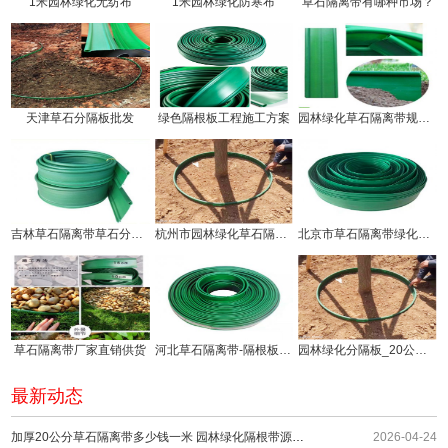
1米园林绿化无纺布
1米园林绿化防寒布
草石隔离带有哪种市场？
天津草石分隔板批发
绿色隔根板工程施工方案
园林绿化草石隔离带规格有几种!
吉林草石隔离带草石分隔板生产厂家
杭州市园林绿化草石隔离带价钱!
北京市草石隔离带绿化分隔带厂家
草石隔离带厂家直销供货
河北草石隔离带-隔根板使用方法!
园林绿化分隔板_20公分草石隔离带厂家供应
最新动态
加厚20公分草石隔离带多少钱一米 园林绿化隔根带源头供应
2026-04-24