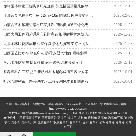
赤峰园林绿化工程防寒厂家直供-加宽幅面批量采购绿化防护
2025-12-10
【邢台金色裹树布厂家 12cm×18m防晒款 园林养护直供】
2025-12-03
内蒙古苗木印花防寒布厂家批发-保温保湿透气绿化无纺布围挡
2025-11-28
山西大同工程园艺通用印花防寒布 加厚耐用树木防冻绿布 冬季防护材料厂家
2025-11-23
太原园林印花防寒布 保温保湿绿化无纺布 支持不同尺寸定制 编织布生产厂家
2025-11-23
山西园艺防寒布 绿色印花 防霜冻 透气性好 规格多样
2025-11-18
河北印花防寒布 抗紫外线 耐寒透气 园林景观设计
2025-11-18
长春缠树布厂家-提升新移栽树木越冬成活率养护方案
2025-10-01
哈尔滨缠树布厂家-高寒地区工程专用树木养护防寒布
2025-10-01
主营：草石隔离带、树木挡板、草石分隔板、绿化隔离带、人造草坪、绿化防寒布等，网址：
http://www.chucaobuu.com
版权所有 共盈塑料网(www.chucaobuu.com)
XML地图
TXT地图
津ICP备20003987号
友情链接：
草石隔离带厂家
草石隔离带
防尘网
盖土网
缠树布
裹树布
防寒布
防寒布厂家
印花防
寒布
彩条布
彩条布厂家
覆膜彩条布
双膜彩条布
彩条布厂
篷布
彩条布
防水彩条布
彩条布
彩条
布厂家