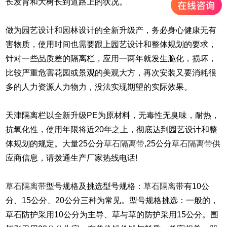
长发育和大树长到道路上的状况。
做为园艺设计和园林设计的全新升级产，务必身心健康无有
害物质，使用时间也需要跟上园艺设计和整体规划的要求，
针对一些品质差的隔离栏，应用一两年就发生脆化，损坏，
比较严重危害花园或景观的美观大方，再次安装又要消耗很
多的人力资源人力物力，没法实现期望的实际效果。
天津隔离栏以全新升级PE为原材料，无毒性无臭味，耐热，
抗氧化性，使用年限将近20年之上，彻底达到园艺设计和整
体规划的规定。大量25公分
草石隔离带
,25公分
草石隔离带
供
应商信息，请拨通生产厂家热线电话!
草石隔离带
型号规格及挑选型号规格：
草石隔离带
有10公
分、15公分、20公分三种为常见。型号规格挑选：一般的，
草石防护采用10公分为主导、草与草的防护采用15公分。围