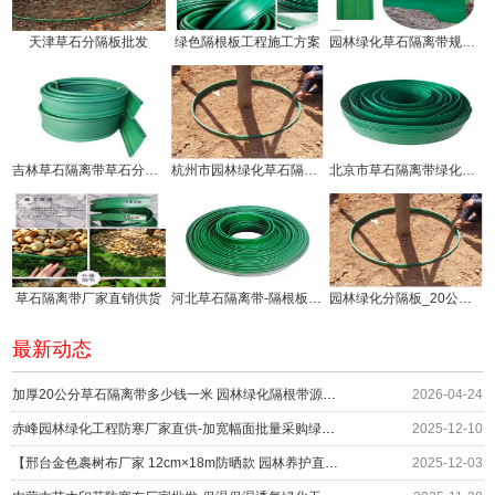
天津草石分隔板批发
绿色隔根板工程施工方案
园林绿化草石隔离带规格有几种!
吉林草石隔离带草石分隔板生产厂家
杭州市园林绿化草石隔离带价钱!
北京市草石隔离带绿化分隔带厂家
草石隔离带厂家直销供货
河北草石隔离带-隔根板使用方法!
园林绿化分隔板_20公分草石隔离带厂家供应
最新动态
加厚20公分草石隔离带多少钱一米 园林绿化隔根带源头供应
2026-04-24
赤峰园林绿化工程防寒厂家直供-加宽幅面批量采购绿化防护
2025-12-10
【邢台金色裹树布厂家 12cm×18m防晒款 园林养护直供】
2025-12-03