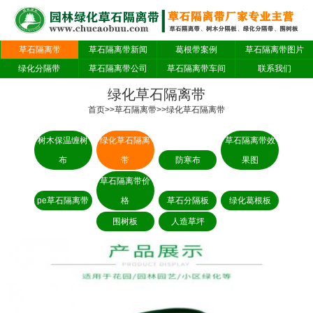
草石隔离带
草石隔离带新闻
葛根带案例
草石隔离带图片
绿化分隔带
草石隔离带公司
草石隔离带车间
联系我们
绿化草石隔离带
首页
>>
草石隔离带
>>
绿化草石隔离带
树木保温缠树
绿化草石隔离
草石隔离带效
布
带
防寒布
果图
草石隔离带价
pe草石隔离带
格
草石分隔板
绿化葛根板
围树板
人造草坪