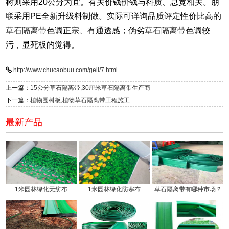
树则采用20公分为宜。有关价钱价钱与料质、总宽相关。朋
联采用PE全新升级料制做。实际可详询品质评定性价比高的
草石隔离带
色调正宗、有通透感；伪劣
草石隔离带
色调较
污，显死板的觉得。
http://www.chucaobuu.com/geli/7.html
上一篇：
15公分草石隔离带,30厘米草石隔离带生产商
下一篇：
植物围树板,植物草石隔离带工程施工
最新产品
1米园林绿化无纺布
1米园林绿化防寒布
草石隔离带有哪种市场？