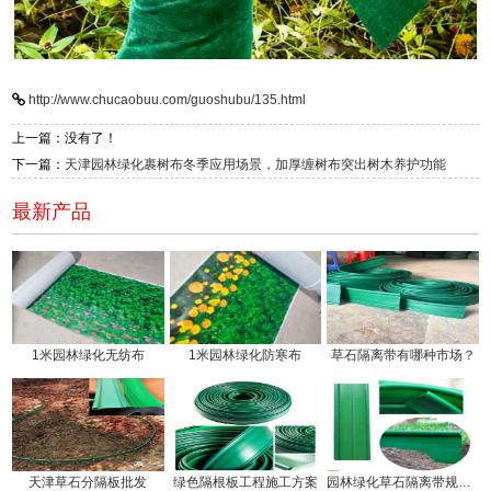
http://www.chucaobuu.com/guoshubu/135.html
上一篇：没有了！
下一篇：
天津园林绿化裹树布冬季应用场景，加厚缠树布突出树木养护功能
最新产品
1米园林绿化无纺布
1米园林绿化防寒布
草石隔离带有哪种市场？
天津草石分隔板批发
绿色隔根板工程施工方案
园林绿化草石隔离带规格有几种!