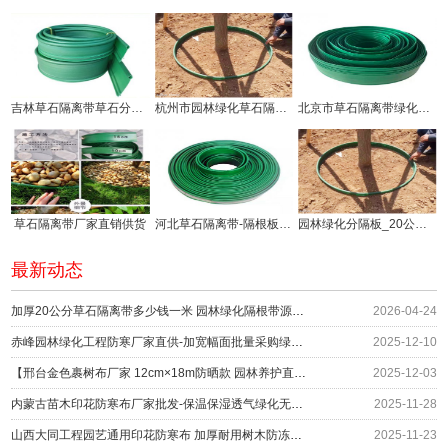
吉林草石隔离带草石分隔板生产厂家
杭州市园林绿化草石隔离带价钱!
北京市草石隔离带绿化分隔带厂家
草石隔离带厂家直销供货
河北草石隔离带-隔根板使用方法!
园林绿化分隔板_20公分草石隔离带厂家供应
最新动态
加厚20公分草石隔离带多少钱一米 园林绿化隔根带源头供应
2026-04-24
赤峰园林绿化工程防寒厂家直供-加宽幅面批量采购绿化防护
2025-12-10
【邢台金色裹树布厂家 12cm×18m防晒款 园林养护直供】
2025-12-03
内蒙古苗木印花防寒布厂家批发-保温保湿透气绿化无纺布围挡
2025-11-28
山西大同工程园艺通用印花防寒布 加厚耐用树木防冻绿布 冬季防护材料厂家
2025-11-23