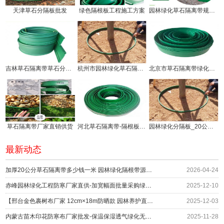
天津草石分隔板批发
绿色隔根板工程施工方案
园林绿化草石隔离带规格有几种!
吉林草石隔离带草石分隔板生产厂家
杭州市园林绿化草石隔离带价钱!
北京市草石隔离带绿化分隔带厂家
草石隔离带厂家直销供货
河北草石隔离带-隔根板使用方法!
园林绿化分隔板_20公分草石隔离带厂家供应
最新动态
加厚20公分草石隔离带多少钱一米 园林绿化隔根带源头供应
2026-04-24
赤峰园林绿化工程防寒厂家直供-加宽幅面批量采购绿化防护
2025-12-10
【邢台金色裹树布厂家 12cm×18m防晒款 园林养护直供】
2025-12-03
内蒙古苗木印花防寒布厂家批发-保温保湿透气绿化无纺布围挡
2025-11-28