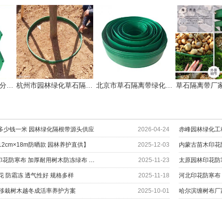
吉林草石隔离带草石分隔板生产厂家
杭州市园林绿化草石隔离带价钱!
北京市草石隔离带绿化分隔带厂家
草石隔离带厂
多少钱一米 园林绿化隔根带源头供应
2026-04-24
赤峰园林绿化工
2cm×18m防晒款 园林养护直供】
2025-12-03
内蒙古苗木印花
山西大同工程园艺通用印花防寒布 加厚耐用树木防冻绿布 冬季防护材料厂家
2025-11-23
花 防霜冻 透气性好 规格多样
2025-11-18
河北印花防寒布
新移栽树木越冬成活率养护方案
2025-10-01
哈尔滨缠树布厂