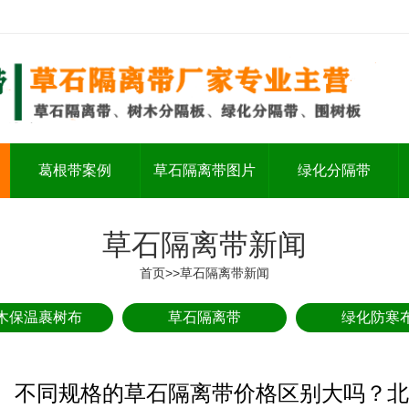
葛根带案例
草石隔离带图片
绿化分隔带
草石隔离带新闻
首页
>>
草石隔离带新闻
木保温裹树布
草石隔离带
绿化防寒
不同规格的草石隔离带价格区别大吗？北