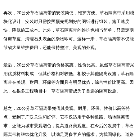
再次，20公分
草石隔离带
的安装简便，维护方便。
草石隔离带
采用模
块化设计，安装时只需按照预先规划好的图纸进行组装，施工速度
快，降低施工成本。此外，
草石隔离带
的维护也相当简单，只需定期
修剪草皮、清理石头表面的杂物即可。这样一来，
草石隔离带
不仅能
节省大量维护费用，还能保持整洁、美观的外观。
最后，20公分
草石隔离带
的价格实惠，性价比高。虽然
草石隔离带
采
用优质材料制成，但其价格相对较低。相较于其他隔离设施，
草石隔
离带
在美观、耐用、环保等方面具有明显优势，综合性价比更高。因
此，在很多工程项目中，
草石隔离带
成为了首选的隔离设施。
总之，20公分
草石隔离带
凭借其美观、耐用、环保、性价比高等特
点，受到了广泛关注和好评。它不仅适用于各种道路、场地隔离需
求，还能为城市景观增色，提高道路美观度。在今后的发展中，
草石
隔离带
将继续优化升级，以满足更多客户的需求，为我国绿化、道路