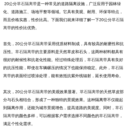
20公分
草石隔离带
是一种常见的道路隔离设施，广泛应用于园林绿
化、道路施工、场地平整等领域。它具有美观、耐用、环保等特点，
而且价格实惠，性价比高。下面我们就来详细了解一下20公分
草石隔
离带
的性价比优势。
首先，20公分
草石隔离带
采用优质材料制成，具有较高的耐磨性和抗
压性。
草石隔离带
的主要原料是天然草皮和石头，这两种材料都具有
很好的耐候性和抗老化性能。经过特殊处理后，
草石隔离带
具有良好
的抗压性能，即使在车辆碾压的情况下也能保持稳定。此外，
草石隔
离带
的表面经过喷涂处理，能有效抵抗紫外线辐射，延长使用寿命。
其次，20公分
草石隔离带
的美观效果显著。
草石隔离带
的天然草皮部
分与石头相结合，形成了一种独特的景观效果。这种隔离带不仅能起
到隔离作用，还能为城市景观增色，提高道路的美观度。同时，
草石
隔离带
的颜色多样，可以根据客户需求选择不同颜色的
草石隔离带
，
满足个性化需求。