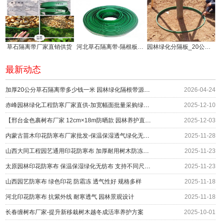
草石隔离带厂家直销供货
河北草石隔离带-隔根板使用方法!
园林绿化分隔板_20公分草石隔离带厂家供应
最新动态
加厚20公分草石隔离带多少钱一米 园林绿化隔根带源头供应
2026-04-24
赤峰园林绿化工程防寒厂家直供-加宽幅面批量采购绿化防护
2025-12-10
【邢台金色裹树布厂家 12cm×18m防晒款 园林养护直供】
2025-12-03
内蒙古苗木印花防寒布厂家批发-保温保湿透气绿化无纺布围挡
2025-11-28
山西大同工程园艺通用印花防寒布 加厚耐用树木防冻绿布 冬季防护材料厂家
2025-11-23
太原园林印花防寒布 保温保湿绿化无纺布 支持不同尺寸定制 编织布生产厂家
2025-11-23
山西园艺防寒布 绿色印花 防霜冻 透气性好 规格多样
2025-11-18
河北印花防寒布 抗紫外线 耐寒透气 园林景观设计
2025-11-18
长春缠树布厂家-提升新移栽树木越冬成活率养护方案
2025-10-01