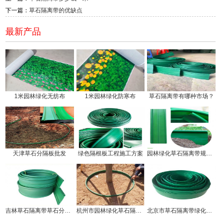
下一篇：
草石隔离带的优缺点
最新产品
1米园林绿化无纺布
1米园林绿化防寒布
草石隔离带有哪种市场？
天津草石分隔板批发
绿色隔根板工程施工方案
园林绿化草石隔离带规格有几种!
吉林草石隔离带草石分隔板生产厂家
杭州市园林绿化草石隔离带价钱!
北京市草石隔离带绿化分隔带厂家